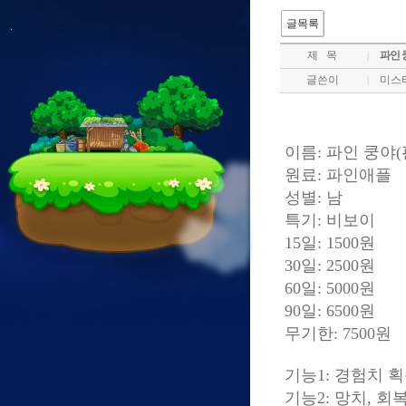
글목록
제 목
파인 
|
글쓴이
미스
|
이름: 파인 쿵야(
원료: 파인애플
성별: 남
특기: 비보이
15일: 1500원
30일: 2500원
60일: 5000원
90일: 6500원
무기한: 7500원
기능1: 경험치 획득
기능2: 망치, 회