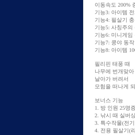
이동속도 200% 
기능3: 아이템 전
기능4: 필살기 충
기능5: 사칭주의 
기능6: 미니게임 
기능7: 쿵야 동
기능8: 아이템 1
필리핀 태풍 때
나무에 번개맞아
날아가 버려서
모험을 떠나게 되
보너스 기능
1. 방 인원 25명
2. 낚시 때 실버
3. 특수작물(전
4. 전용 필살기