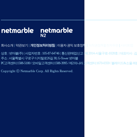
회사소개
|
약관보기
|
개인정보처리방침
|
이용자 권익 보호정책
|
저작권정책
|
전자우편
|
사이트맵
상호 : 넷마블(주)
|
사업자번호 : 105-87-64746
|
통신판매업신고 : 제 2014-서울구로-1028호
|
대표이사 : 
주소 : 서울특별시 구로구 디지털로26길 38, G-Tower 넷마블
PC고객센터:1588-5180 / 모바일고객센터:1588-3995 / 제2의나라 고객센터:1670-0359 / 블레이드&소울 
Copyright ⓒ Netmarble Corp. All Rights Reserved.